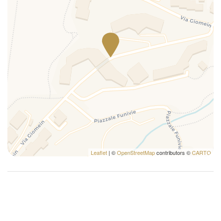
Leaflet
| ©
OpenStreetMap
contributors ©
CARTO