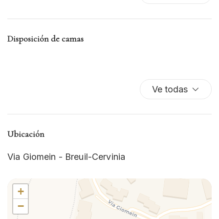
Esenciales
Estacionamiento gratis
Fogones
Disposición de camas
Horno
Microondas
Nevera
Nociones básicas de cocina
Ve todas
Plancha para ropa
Platos y cubiertos
Ropa de cama
Ubicación
Secador de pelo
TV
Via Giomein - Breuil-Cervinia
Wifi wireless
+
−