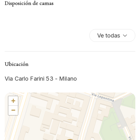
Disposición de camas
Fogones
Horno
Lavadora
Lavadora/Secadora
Ve todas
Lavavajillas
Nevera
Perchas
Ubicación
Plancha para ropa
Platos y cubiertos
Via Carlo Farini 53 - Milano
Ropa de cama
Secador de pelo
+
TV
−
Wifi wireless