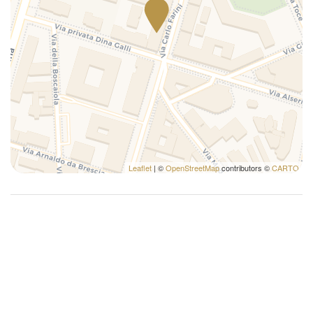
Leaflet
| ©
OpenStreetMap
contributors ©
CARTO