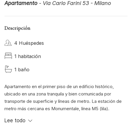
Apartamento
- Via Carlo Farini 53 - Milano
Descripción
4 Huéspedes
1 habitación
1 baño
Apartamento en el primer piso de un edificio histórico,
ubicado en una zona tranquila y bien comunicada por
transporte de superficie y líneas de metro. La estación de
metro más cercana es Monumentale, línea M5 (lila).
El apartamento cuenta con un dormitorio matrimonial en
Lee todo
altillo, un baño con ducha, una zona de estar con cocina
americana totalmente equipada, zona de comedor y un sofá