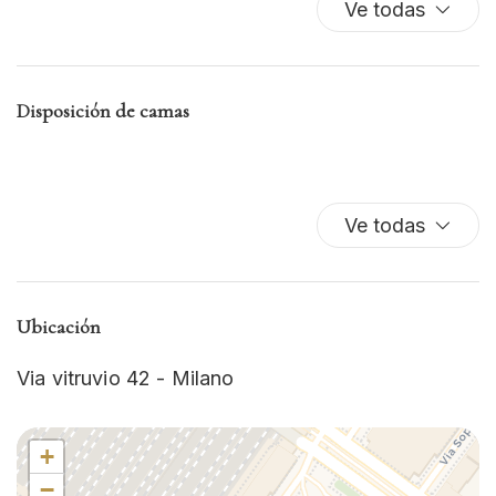
Lavavajillas
Ve todas
Microondas
Plancha para ropa
Secador de pelo
Disposición de camas
TV
Wifi wireless
Ve todas
Ubicación
Via vitruvio 42 - Milano
+
−