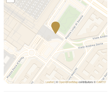
Leaflet
| ©
OpenStreetMap
contributors ©
CARTO