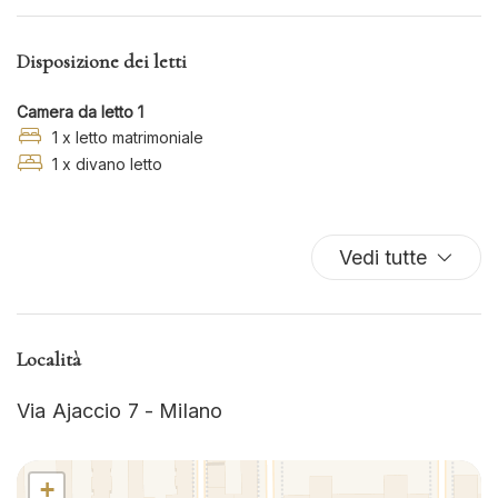
Bidet
Bollitore
Disposizione dei letti
Cucina
Culle
Camera da letto 1
Doccia
1 x letto matrimoniale
1 x divano letto
Ferro da stiro
Fornelli
Forno
Forno
Vedi tutte
Frigorifero
Gabinetto
Internet wireless
Località
Kit di pronto soccorso
Via Ajaccio 7 - Milano
Lavastoviglie
Lavatrice
Lavatrice
+