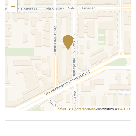
Lavatrice/Asciugatrice
−
Letto matrimoniale
Letto singolo
Macchina caffè/te
Nozioni di base sulla cucina
Occorrente essenziale
Phon
Piatti e Posate
Pocket Wifi
Riscaldamento / Condizionatore autonomo
Shampoo
TV
TV con telecomando
Leaflet
| ©
OpenStreetMap
contributors ©
CARTO