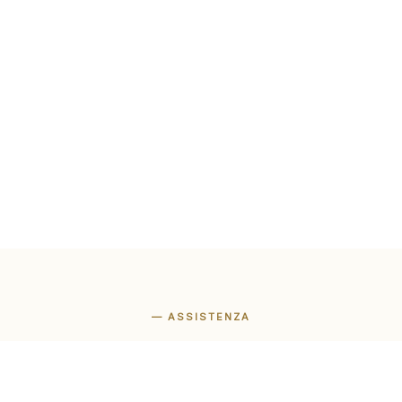
— ASSISTENZA
Siamo qui per
aiutarti