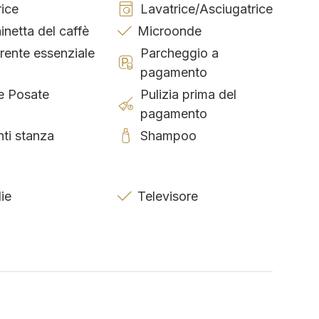
rice
Lavatrice/Asciugatrice
netta del caffè
Microonde
rente essenziale
Parcheggio a
pagamento
 e Posate
Pulizia prima del
pagamento
ti stanza
Shampoo
lie
Televisore