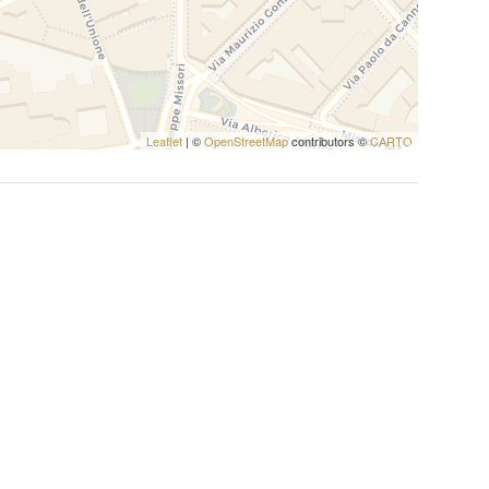
Leaflet
| ©
OpenStreetMap
contributors ©
CARTO