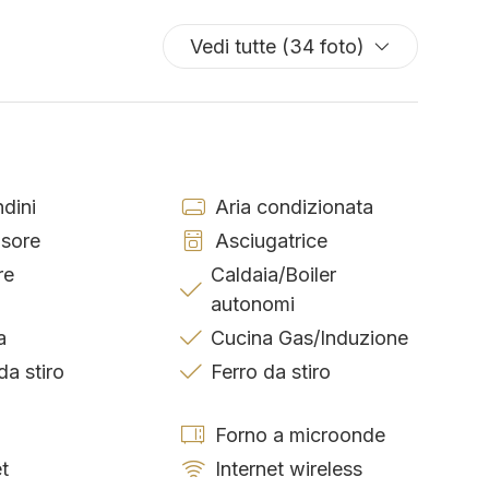
Vedi tutte (34 foto)
dini
Aria condizionata
sore
Asciugatrice
re
Caldaia/Boiler
autonomi
a
Cucina Gas/Induzione
da stiro
Ferro da stiro
Forno a microonde
et
Internet wireless