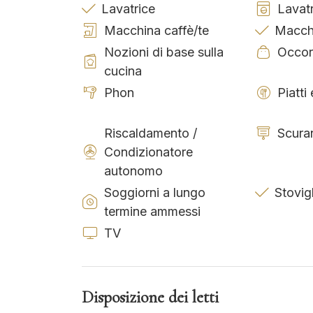
Lavatrice
Lavat
Macchina caffè/te
Macchi
Nozioni di base sulla
Occor
cucina
Phon
Piatti
Riscaldamento /
Scuran
Condizionatore
autonomo
Soggiorni a lungo
Stovig
termine ammessi
TV
Disposizione dei letti