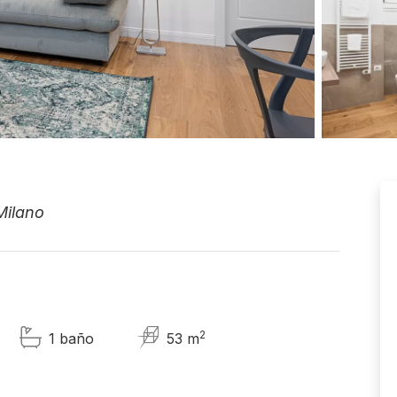
Milano
2
1 baño
53 m