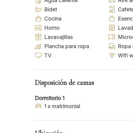
Agua caliente
Aire 
Bidet
Cafete
Cocina
Esenc
Horno
Lavad
Lavavajillas
Micro
Plancha para ropa
Ropa 
TV
Wifi w
Disposición de camas
Dormitorio 1
1 x matrimonial