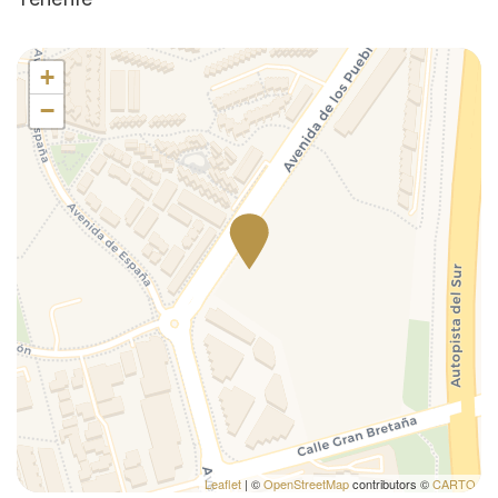
TV
Vasca da bagno
+
Vasca idromassaggio
−
Ventilatore a soffitto
Leaflet
| ©
OpenStreetMap
contributors ©
CARTO