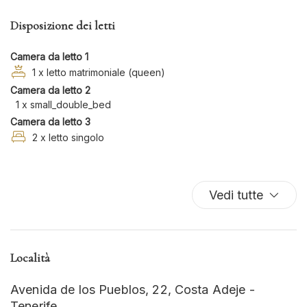
Forno
Disposizione dei letti
Forno a microonde
Frigorifero
Camera da letto 1
Internet wireless
1 x letto matrimoniale (queen)
Camera da letto 2
Lavastoviglie
1 x small_double_bed
Lavatrice
Camera da letto 3
Lavatrice/Asciugatrice
2 x letto singolo
Macchina caffè/te
Nozioni di base sulla cucina
Parcheggio a pagamento in loco
Vedi tutte
Parcheggio gratuito
Parcheggio in strada
Piatti e Posate
Località
Piscina
Scuranti stanza
Avenida de los Pueblos, 22, Costa Adeje -
Shampoo
Tenerife