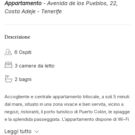
Appartamento
- Avenida de los Pueblos, 22,
Costa Adeje - Tenerife
Descrizione
6 Ospiti
3 camere da letto
2 bagni
Accogliente e centrale appartamento trilocale, a soli 5 minuti
dal mare, situato in una zona vivace e ben servita, vicino a
negozi, ristoranti, il porto turistico di Puerto Colón, le spiagge
e la splendida passeggiata. L’appartamento dispone di Wi-Fi
e piscina gratuita nel complesso. Un ampio soggiorno con
Leggi tutto
divano letto e accesso diretto al balcone arredato con mobili