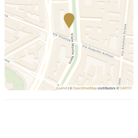
Occorrente essenziale
Phon
Stoviglie
Televisore
Termostato
TV
Leaflet
| ©
OpenStreetMap
contributors ©
CARTO