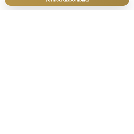
— ASSISTENZA
Siamo qui per
aiutarti
Servizio clienti attivo tutti i giorni dalle 11 alle 23,
orario di Roma. Parliamo italiano, inglese e
spagnolo.
🇮🇹
ITALIA
+39 02 8736 9271
CHIAMA →
🇪🇸
SPAGNA
+34 822 880 013