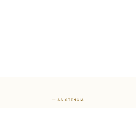
— ASISTENCIA
Estamos aquí para
ayudart
al cliente todos los días de 11 a 23, hora de Roma. Hablamos