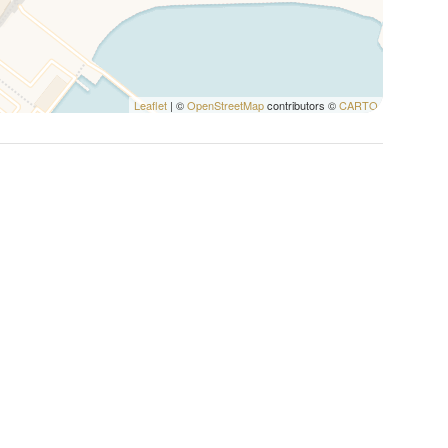
Leaflet
| ©
OpenStreetMap
contributors ©
CARTO