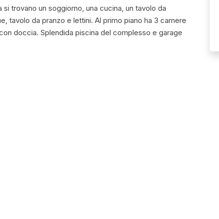
rra si trovano un soggiorno, una cucina, un tavolo da
, tavolo da pranzo e lettini. Al primo piano ha 3 camere
 con doccia. Splendida piscina del complesso e garage
te.
eck-out: 11:00