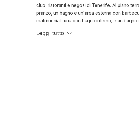
club, ristoranti e negozi di Tenerife. Al piano te
pranzo, un bagno e un'area esterna con barbecue
matrimoniali, una con bagno interno, e un bagno
privato. Tv e internet wifi disponibile gratuitamen
Leggi tutto
Check-in: 15:00 - 22:00
Ch
Galleria